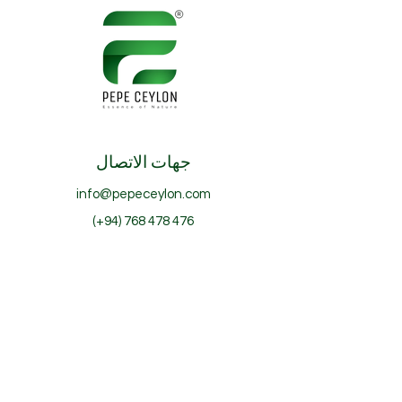
جهات الاتصال
info@pepeceylon.com
(+94)
768 478 476
موناراجالا، سريلانكا
تابعنا
© 2025 بيبي سيلان