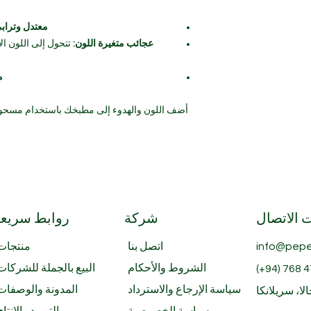
المباشرة؛ يُغلق الكيس
بإحكام بعد الاستخدام
معتدل وترابي
من الأفضل استخدامه خلال 12 إلى 18 شهرًا للحصول على
عجائب متغيرة اللون:
تتحول إلى اللون ال
أفضل نكهة ورائحة
م
 الاتصال
شركة
روابط سريع
info@pepe
اتصل بنا
منتجات
الشروط والأحكام
البيع بالجملة للشركات
(+94)
768 4
سياسة الإرجاع والاسترداد
المدونة والوصفات
لا، سريلانكا