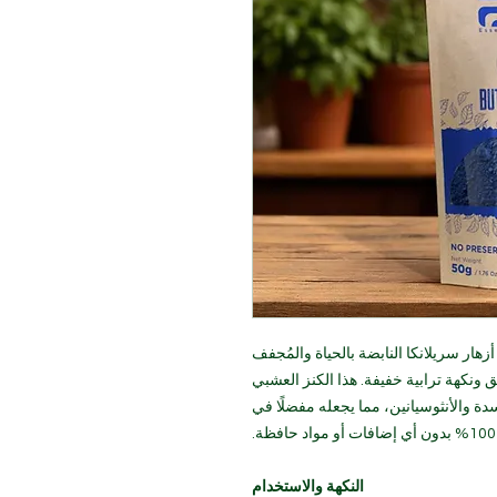
أزهار سريلانكا النابضة بالحياة والمُجفف
ونكهة ترابية خفيفة. هذا الكنز العشبي
دة والأنثوسيانين، مما يجعله مفضلًا في
النكهة والاستخدام