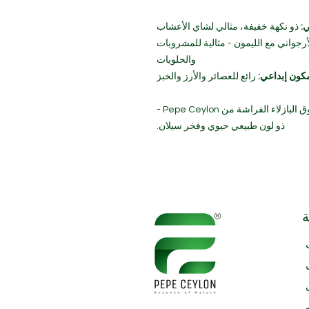
:
ذو نكهة خفيفة، مثالي لشاي الأعشاب
أرجواني مع الليمون - مثالية للمشروبات
والحلويات
كون إبداعي:
رائع للعصائر والأرز والخبز
أضف اللون والهدوء إلى مطبخك باستخدام مسحوق البازلاء الفراشة من Pepe Ceylon -
ذو لون طبيعي حيوي وفخر سيلان.
ة