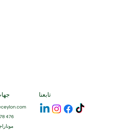
يُحفظ بعيدًا عن أشعة الشمس 
تابعنا
جهات
ceylon.com
78 476
موناراجا