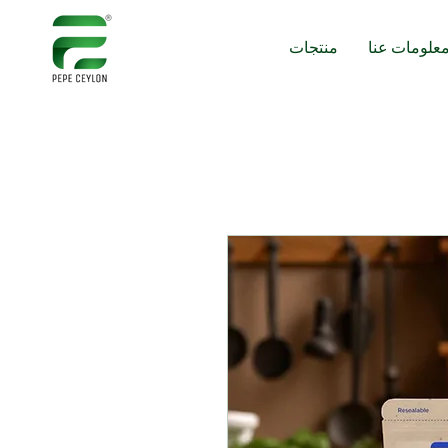
علومات عنا
منتجات