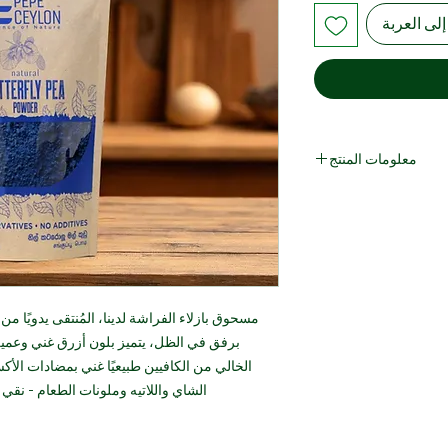
لى العربة
معلومات المنتج
الفوائد الصحية
الأكسدة (الأنثوسيانين)
لإدراكية وتخفيف التوتر
ة البشرة وحيوية الشعر
لتعبئة والتغليف والأوزان
كيس قابل لإعادة الإغلاق وواقف سعة 50
مسحوق بازلاء الفراشة لدينا، المُنتقى يدويًا من 
جرامًا
برفق في الظل، يتميز بلون أزرق غني وعميق 
أكياس كرافت مغلفة بوزن 1 كجم، 5 كجم،
20 كجم
الخالي من الكافيين طبيعيًا غني بمضادات الأكس
ظروف التخزين
الشاي واللاتيه وملونات الطعام - نقي 100% بدون أي إضافات أو مواد حافظة.
يُحفظ في مكان بارد وجاف بدرجة حرارة أقل من 25 درجة
ع رطوبة أقل من 60%