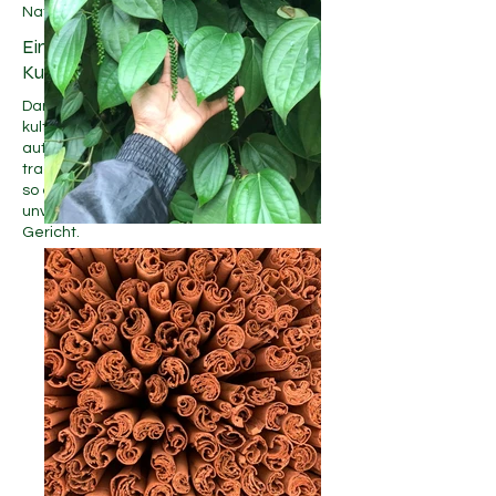
Natur vorgesehen.
Ein Vermächtnis an Geschmack und
Kultur
Dank jahrzehntelanger Erfahrung
kultivieren und verarbeiten wir
authentische Ceylon-Gewürze nach
traditionellen Methoden und garantieren
so ein unvergleichliches Aroma und einen
unvergleichlichen Geschmack in jedem
Gericht.