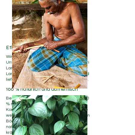
Ethisch beschafft & nachhaltig
Wir unterstützen Kleinbauern und
Unternehmerinnen in der Provinz Uva in Sri
Lanka mit fairen Löhnen und nachhaltiger
Landwirtschaft, bewahren Traditionen und
liefern gleichzeitig reine Ceylon-Gewürze.
100 % natürlich und authentisch
Bei Pepe Ceylon sind unsere Gewürze 100
% rein – frei von Zusatzstoffen,
Konservierungsmitteln und Füllstoffen. Sie
werden von Hand in Sri Lankas fruchtbaren
Böden geerntet und behalten so ihr
natürliches Aroma, ihre Farbe und ihren
kräftigen Geschmack, ganz wie von der