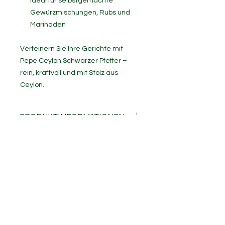
Ideal für selbstgemachte
Gewürzmischungen, Rubs und
Marinaden
Verfeinern Sie Ihre Gerichte mit
Pepe Ceylon Schwarzer Pfeffer –
rein, kraftvoll und mit Stolz aus
Ceylon.
PRODUKTINFORMATIONEN
Gesundheitliche Vorteile
Unterstützt die Verdauung und
die Nährstoffaufnahme
Reich an Antioxidantien
Kann einen gesunden
Stoffwechsel unterstützen
Verpackung & Gewichte
Verbraucherpackungen:
50 g,
100 g, 250 g