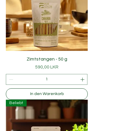
Zimtstangen - 50 g
Preis
590,00 LKR
In den Warenkorb
Beliebt