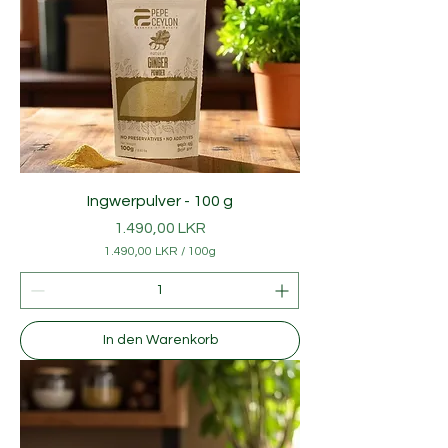
Ingwerpulver - 100 g
Preis
1.490,00 LKR
1.490,00 LKR
/
100g
1
.
4
9
0
In den Warenkorb
,
0
0
L
K
R